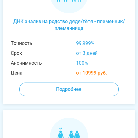
ДНК анализ на родство дядя/тётя - племенник/
племянница
Точность
99,999%
Срок
от 3 дней
Анонимность
100%
Цена
от 10999 руб.
Подробнее