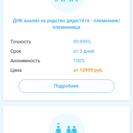
ДНК анализ на родство дядя/тётя - племенник/
племянница
Точность
99,999%
Срок
от 3 дней
Анонимность
100%
Цена
от 10999 руб.
Подробнее