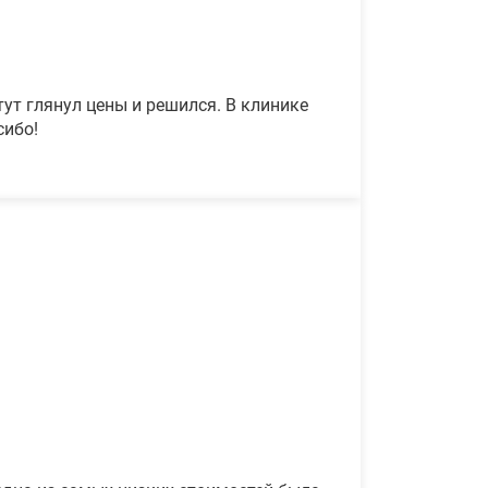
ут глянул цены и решился. В клинике
сибо!