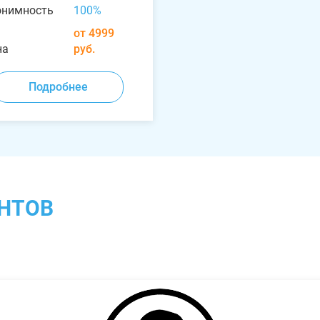
онимность
100%
от 4999
на
руб.
Подробнее
НТОВ