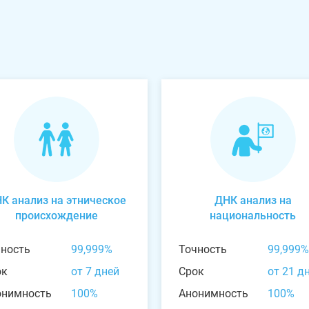
К анализ на этническое
ДНК анализ на
происхождение
национальность
чность
99,999%
Точность
99,999%
ок
от 7 дней
Срок
от 21 д
онимность
100%
Анонимность
100%