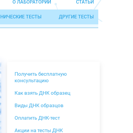
О ЛАБОРАТОРИИ
СТАТЬИ
НИЧЕСКИЕ ТЕСТЫ
ДРУГИЕ ТЕСТЫ
Получить бесплатную
консультацию
Как взять ДНК образец
Получить бе
Виды ДНК образцов
Как взять о
Виды нестан
(инструкция)
для анализа
Оплатить ДНК-тест
Забор крови
Акции на тесты ДНК
тестов