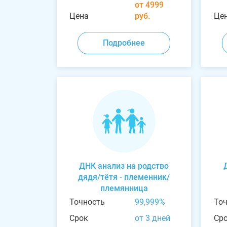
от 4999
Цена
руб.
Це
Подробнее
ДНК анализ на родство
дядя/тётя - племенник/
племянница
Точность
99,999%
То
Срок
от 3 дней
Ср