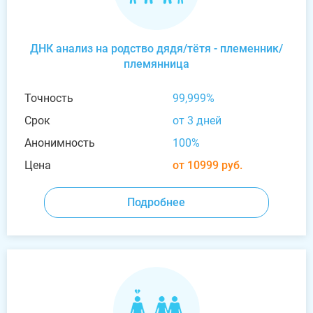
ДНК анализ на родство дядя/тётя - племенник/
племянница
Точность
99,999%
Срок
от 3 дней
Анонимность
100%
Цена
от 10999 руб.
Подробнее