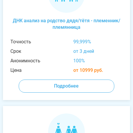
ДНК анализ на родство дядя/тётя - племенник/
племянница
Точность
99,999%
Срок
от 3 дней
Анонимность
100%
Цена
от 10999 руб.
Подробнее