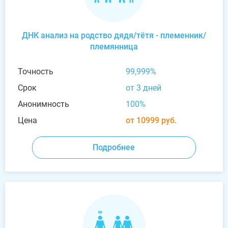
ДНК анализ на родство дядя/тётя - племенник/
племянница
Точность
99,999%
Срок
от 3 дней
Анонимность
100%
Цена
от 10999 руб.
Подробнее