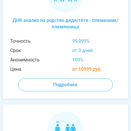
ДНК анализ на родство дядя/тётя - племенник/
племянница
Точность
99,999%
Срок
от 3 дней
Анонимность
100%
Цена
от 10999 руб.
Подробнее