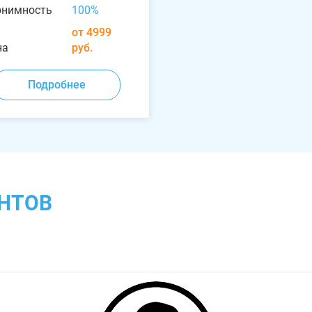
онимность
100%
от 4999
на
руб.
Подробнее
НТОВ