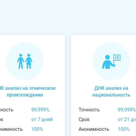
К анализ на этническое
ДНК анализ на
происхождение
национальность
чность
99,999%
Точность
99,999%
ок
от 7 дней
Срок
от 21 д
онимность
100%
Анонимность
100%