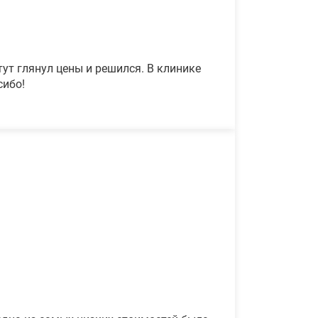
ут глянул цены и решился. В клинике
сибо!