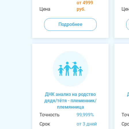
от 4999
Цена
руб.
Це
Подробнее
ДНК анализ на родство
дядя/тётя - племенник/
племянница
Точность
99,999%
То
Срок
от 3 дней
Ср