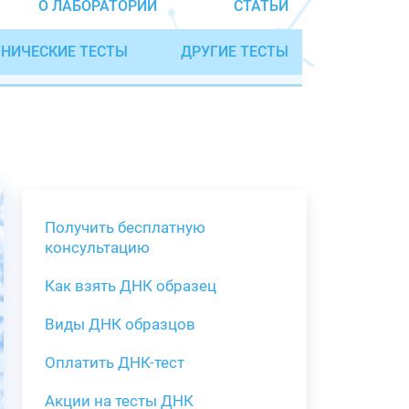
О ЛАБОРАТОРИИ
СТАТЬИ
НИЧЕСКИЕ ТЕСТЫ
ДРУГИЕ ТЕСТЫ
Получить бесплатную
консультацию
Как взять ДНК образец
Получить бе
Виды ДНК образцов
Как взять о
Виды нестан
(инструкция)
для анализа
Оплатить ДНК-тест
Забор крови
Акции на тесты ДНК
тестов