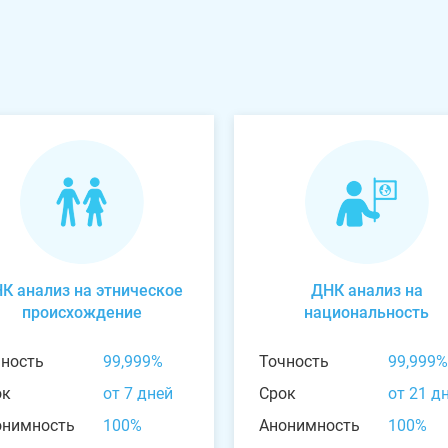
К анализ на этническое
ДНК анализ на
происхождение
национальность
чность
99,999%
Точность
99,999%
ок
от 7 дней
Срок
от 21 д
онимность
100%
Анонимность
100%