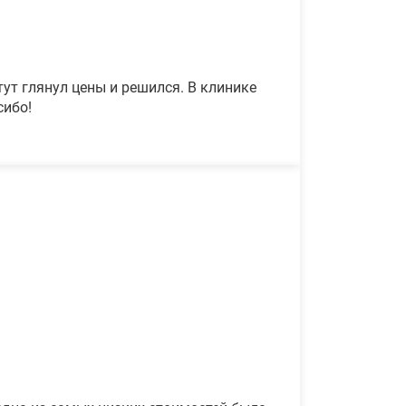
ут глянул цены и решился. В клинике
сибо!