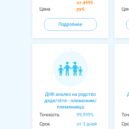
от 4999
Цена
руб.
Це
Подробнее
ДНК анализ на родство
дядя/тётя - племенник/
племянница
Точность
99,999%
То
Срок
от 3 дней
Ср