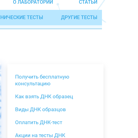
О ЛАБОРАТОРИИ
СТАТЬИ
НИЧЕСКИЕ ТЕСТЫ
ДРУГИЕ ТЕСТЫ
Получить бесплатную
консультацию
Как взять ДНК образец
Получить бе
Виды ДНК образцов
Как взять о
Виды нестан
(инструкция)
для анализа
Оплатить ДНК-тест
Забор крови
Акции на тесты ДНК
тестов