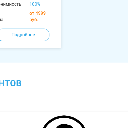
онимность
100%
от 4999
на
руб.
Подробнее
НТОВ