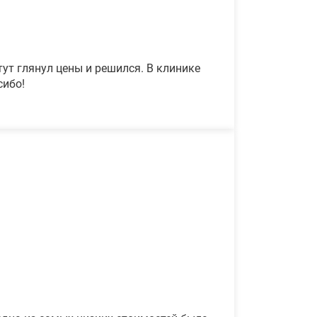
ут глянул цены и решился. В клинике
сибо!