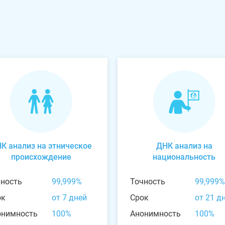
К анализ на этническое
ДНК анализ на
происхождение
национальность
чность
99,999%
Точность
99,999%
ок
от 7 дней
Срок
от 21 д
онимность
100%
Анонимность
100%