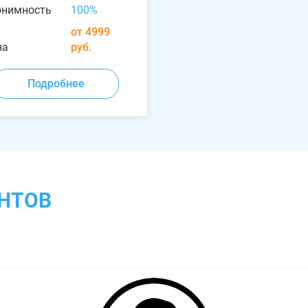
онимность
100%
от 4999
на
руб.
Подробнее
НТОВ