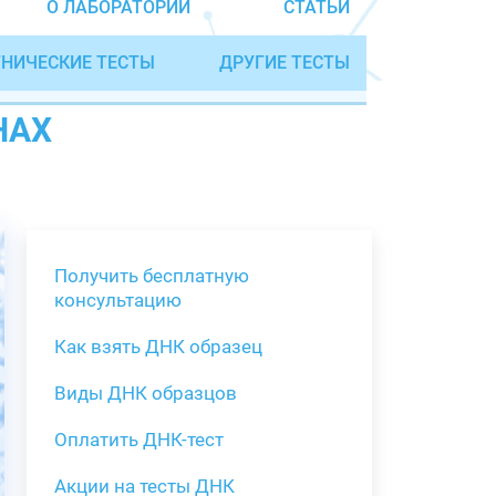
О ЛАБОРАТОРИИ
СТАТЬИ
НИЧЕСКИЕ ТЕСТЫ
ДРУГИЕ ТЕСТЫ
НАХ
Получить бесплатную
консультацию
Как взять ДНК образец
Получить бе
Виды ДНК образцов
Как взять о
Виды нестан
(инструкция)
для анализа
Оплатить ДНК-тест
Забор крови
Акции на тесты ДНК
тестов