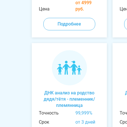
от 4999
Цена
руб.
Це
Подробнее
ДНК анализ на родство
дядя/тётя - племенник/
племянница
Точность
99,999%
То
Срок
от 3 дней
Ср