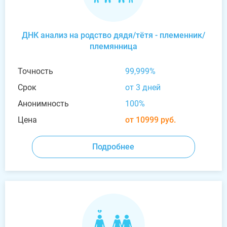
ДНК анализ на родство дядя/тётя - племенник/
племянница
Точность
99,999%
Срок
от 3 дней
Анонимность
100%
Цена
от 10999 руб.
Подробнее