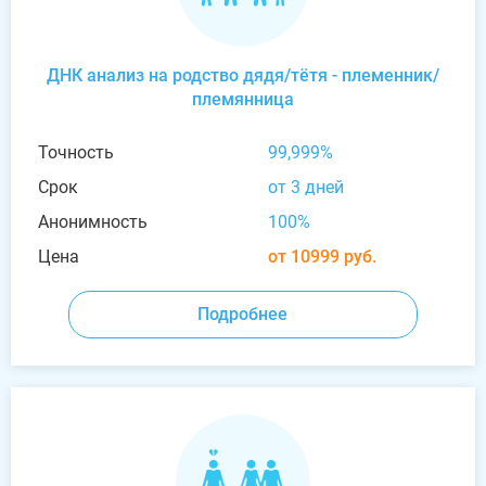
ДНК анализ на родство дядя/тётя - племенник/
племянница
Точность
99,999%
Срок
от 3 дней
Анонимность
100%
Цена
от 10999 руб.
Подробнее