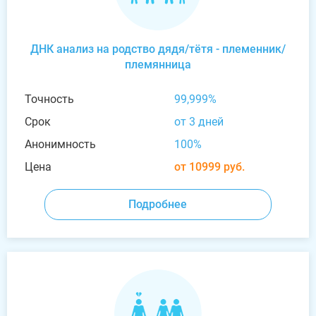
ДНК анализ на родство дядя/тётя - племенник/
племянница
Точность
99,999%
Срок
от 3 дней
Анонимность
100%
Цена
от 10999 руб.
Подробнее