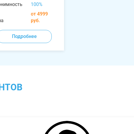
онимность
100%
от 4999
на
руб.
Подробнее
НТОВ