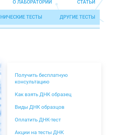
О ЛАБОРАТОРИИ
СТАТЬИ
НИЧЕСКИЕ ТЕСТЫ
ДРУГИЕ ТЕСТЫ
Получить бесплатную
консультацию
Как взять ДНК образец
Получить бе
Виды ДНК образцов
Как взять о
Виды нестан
(инструкция)
для анализа
Оплатить ДНК-тест
Забор крови
Акции на тесты ДНК
тестов