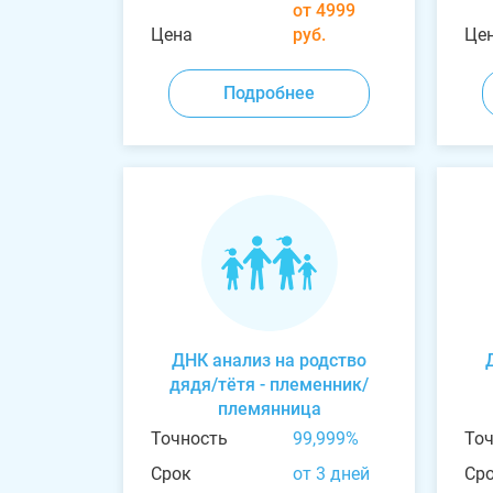
от 4999
Цена
руб.
Це
Подробнее
ДНК анализ на родство
дядя/тётя - племенник/
племянница
Точность
99,999%
То
Срок
от 3 дней
Ср