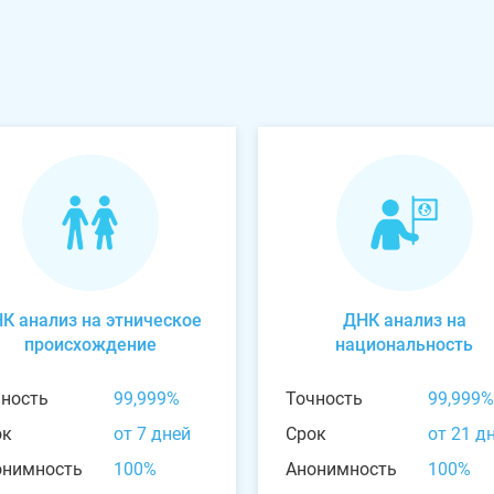
К анализ на этническое
ДНК анализ на
происхождение
национальность
чность
99,999%
Точность
99,999%
ок
от 7 дней
Срок
от 21 д
онимность
100%
Анонимность
100%