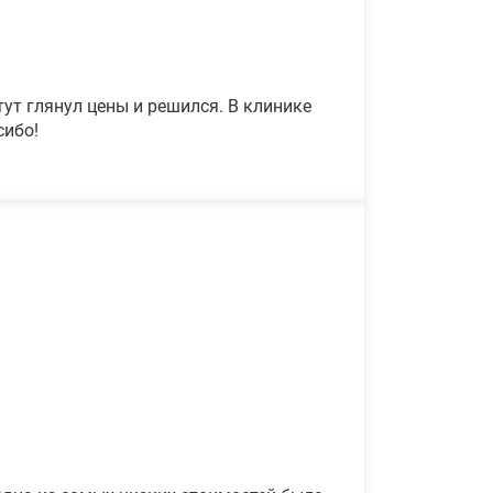
ут глянул цены и решился. В клинике
сибо!