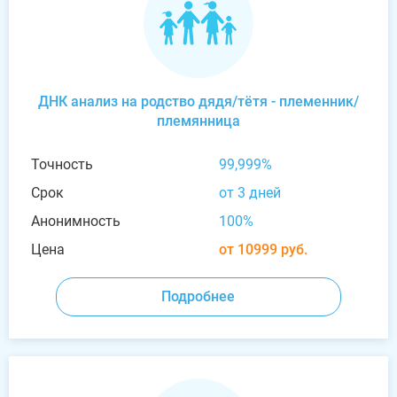
ДНК анализ на родство дядя/тётя - племенник/
племянница
Точность
99,999%
Срок
от 3 дней
Анонимность
100%
Цена
от 10999 руб.
Подробнее