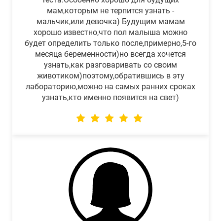
мам,которым не терпится узнать -
мальчик,или девочка) Будущим мамам
хорошо известно,что пол малыша можно
будет определить только после,примерно,5-го
месяца беременности)но всегда хочется
узнать,как разговаривать со своим
животиком)поэтому,обратившись в эту
лабораторию,можно на самых ранних сроках
узнать,кто именно появится на свет)