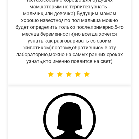
мам,которым не терпится узнать -
мальчик,или девочка) Будущим мамам
хорошо известно,что пол малыша можно
будет определить только после,примерно,5-го
месяца беременности)но всегда хочется
узнать,как разговаривать со своим
животиком)поэтому,обратившись в эту
лабораторию,можно на самых ранних сроках
узнать,кто именно появится на свет)