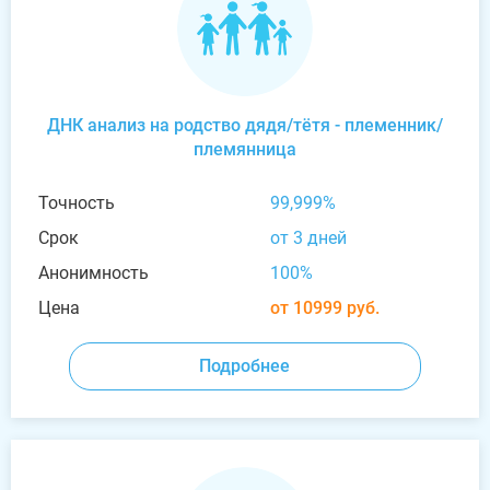
ДНК анализ на родство дядя/тётя - племенник/
племянница
Точность
99,999%
Срок
от 3 дней
Анонимность
100%
Цена
от 10999 руб.
Подробнее