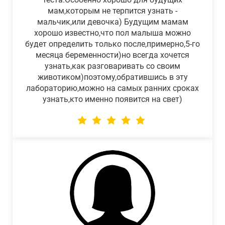
мам,которым не терпится узнать -
мальчик,или девочка) Будущим мамам
хорошо известно,что пол малыша можно
будет определить только после,примерно,5-го
месяца беременности)но всегда хочется
узнать,как разговаривать со своим
животиком)поэтому,обратившись в эту
лабораторию,можно на самых ранних сроках
узнать,кто именно появится на свет)