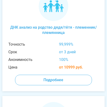
ДНК анализ на родство дядя/тётя - племенник/
племянница
Точность
99,999%
Срок
от 3 дней
Анонимность
100%
Цена
от 10999 руб.
Подробнее