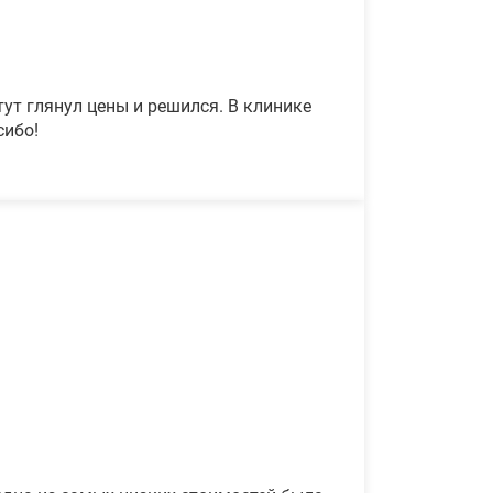
ут глянул цены и решился. В клинике
сибо!