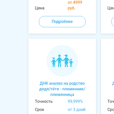
от 4999
Цена
руб.
Це
Подробнее
ДНК анализ на родство
дядя/тётя - племенник/
племянница
Точность
99,999%
То
Срок
от 3 дней
Ср