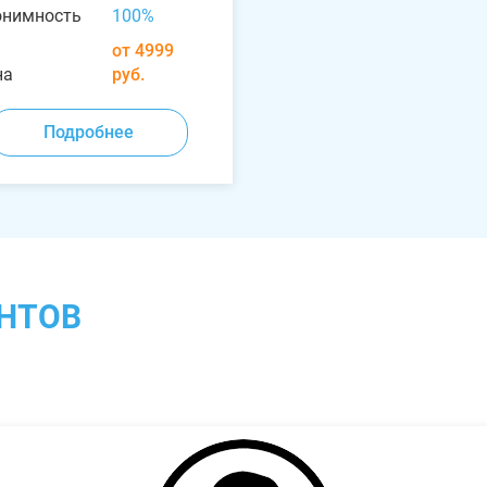
онимность
100%
от 4999
на
руб.
Подробнее
НТОВ