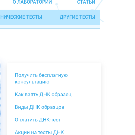
О ЛАБОРАТОРИИ
СТАТЬИ
НИЧЕСКИЕ ТЕСТЫ
ДРУГИЕ ТЕСТЫ
Получить бесплатную
консультацию
Как взять ДНК образец
Получить бе
Виды ДНК образцов
Как взять о
Виды нестан
(инструкция)
для анализа
Оплатить ДНК-тест
Забор крови
Акции на тесты ДНК
тестов