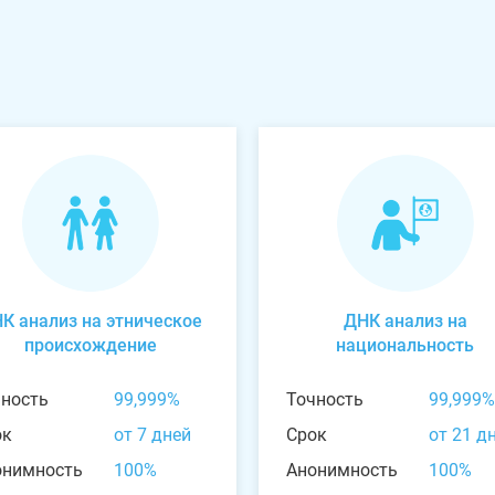
К анализ на этническое
ДНК анализ на
происхождение
национальность
чность
99,999%
Точность
99,999%
ок
от 7 дней
Срок
от 21 д
онимность
100%
Анонимность
100%