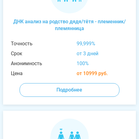
ДНК анализ на родство дядя/тётя - племенник/
племянница
Точность
99,999%
Срок
от 3 дней
Анонимность
100%
Цена
от 10999 руб.
Подробнее