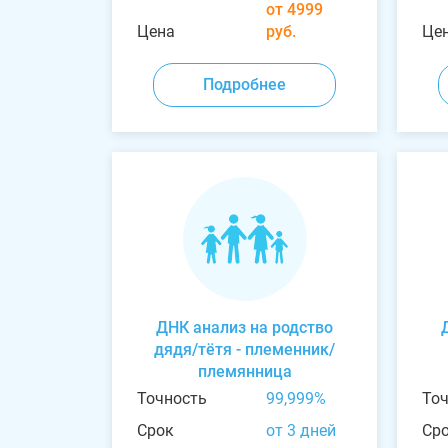
от 4999
Цена
руб.
Це
Подробнее
ДНК анализ на родство
дядя/тётя - племенник/
племянница
Точность
99,999%
То
Срок
от 3 дней
Ср