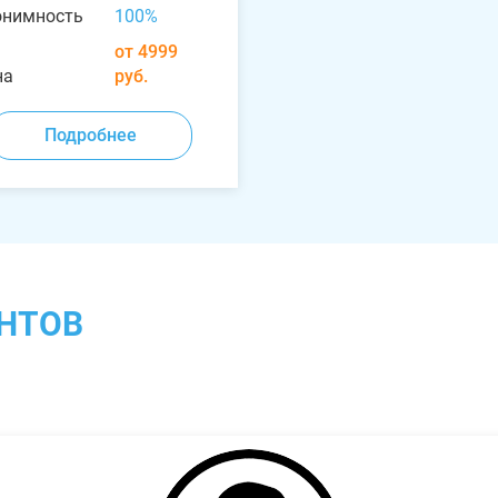
онимность
100%
от 4999
на
руб.
Подробнее
НТОВ