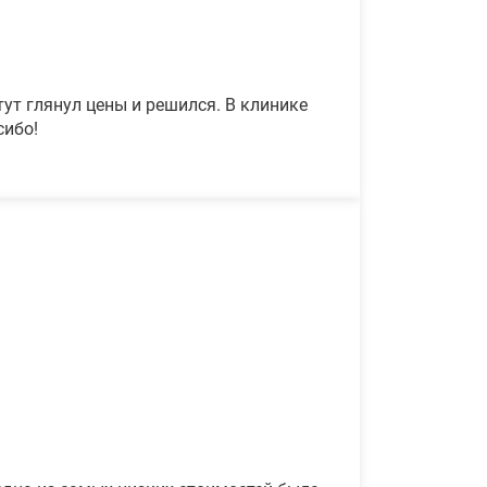
ут глянул цены и решился. В клинике
сибо!