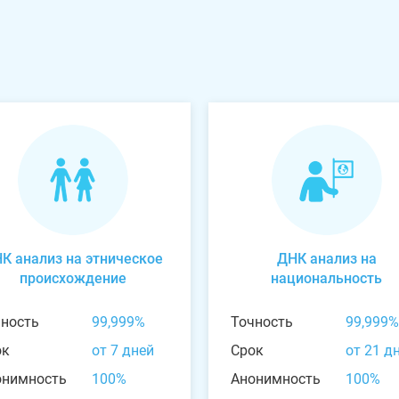
К анализ на этническое
ДНК анализ на
происхождение
национальность
чность
99,999%
Точность
99,999%
ок
от 7 дней
Срок
от 21 д
онимность
100%
Анонимность
100%