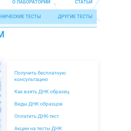
О ЛАБОРАТОРИИ
СТАТЬИ
НИЧЕСКИЕ ТЕСТЫ
ДРУГИЕ ТЕСТЫ
М
Получить бесплатную
консультацию
Как взять ДНК образец
Получить бе
Виды ДНК образцов
Как взять о
Виды нестан
(инструкция)
для анализа
Оплатить ДНК-тест
Забор крови
Акции на тесты ДНК
тестов