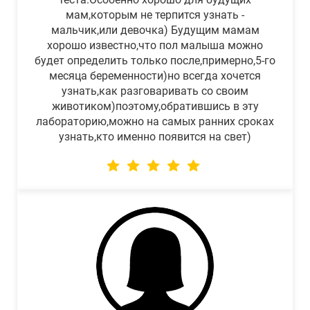
мам,которым не терпится узнать -
мальчик,или девочка) Будущим мамам
хорошо известно,что пол малыша можно
будет определить только после,примерно,5-го
месяца беременности)но всегда хочется
узнать,как разговаривать со своим
животиком)поэтому,обратившись в эту
лабораторию,можно на самых ранних сроках
узнать,кто именно появится на свет)