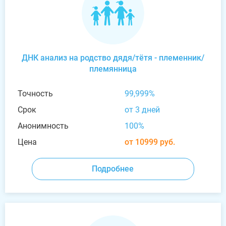
ДНК анализ на родство дядя/тётя - племенник/
племянница
Точность
99,999%
Срок
от 3 дней
Анонимность
100%
Цена
от 10999 руб.
Подробнее