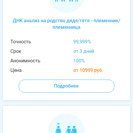
ДНК анализ на родство дядя/тётя - племенник/
племянница
Точность
99,999%
Срок
от 3 дней
Анонимность
100%
Цена
от 10999 руб.
Подробнее