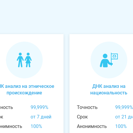
К анализ на этническое
ДНК анализ на
происхождение
национальность
чность
99,999%
Точность
99,999%
ок
от 7 дней
Срок
от 21 д
онимность
100%
Анонимность
100%