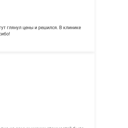
ут глянул цены и решился. В клинике
сибо!