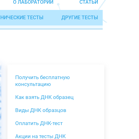
О ЛАБОРАТОРИИ
СТАТЬИ
НИЧЕСКИЕ ТЕСТЫ
ДРУГИЕ ТЕСТЫ
Получить бесплатную
консультацию
Как взять ДНК образец
Получить бе
Виды ДНК образцов
Как взять о
Виды нестан
(инструкция)
для анализа
Оплатить ДНК-тест
Забор крови
Акции на тесты ДНК
тестов