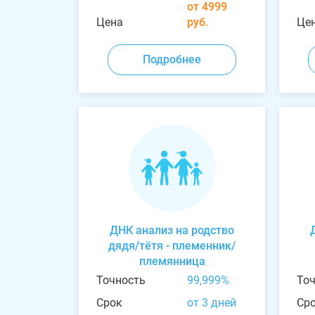
от 4999
Цена
руб.
Це
Подробнее
ДНК анализ на родство
дядя/тётя - племенник/
племянница
Точность
99,999%
То
Срок
от 3 дней
Ср