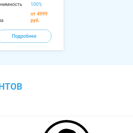
онимность
100%
от 4999
на
руб.
Подробнее
НТОВ