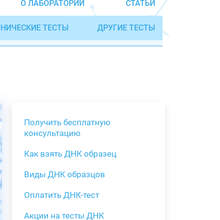
О ЛАБОРАТОРИИ
СТАТЬИ
НИЧЕСКИЕ ТЕСТЫ
ДРУГИЕ ТЕСТЫ
Получить бесплатную
консультацию
Как взять ДНК образец
Получить бе
Виды ДНК образцов
Как взять о
Виды нестан
(инструкция)
для анализа
Оплатить ДНК-тест
Забор крови
Акции на тесты ДНК
тестов