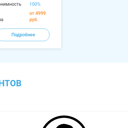
онимность
100%
от 4999
на
руб.
Подробнее
НТОВ