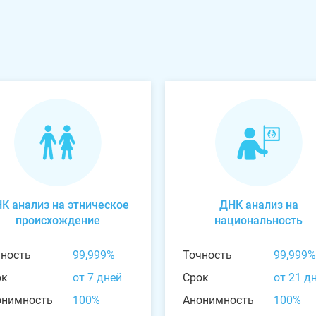
К анализ на этническое
ДНК анализ на
происхождение
национальность
чность
99,999%
Точность
99,999%
ок
от 7 дней
Срок
от 21 д
онимность
100%
Анонимность
100%