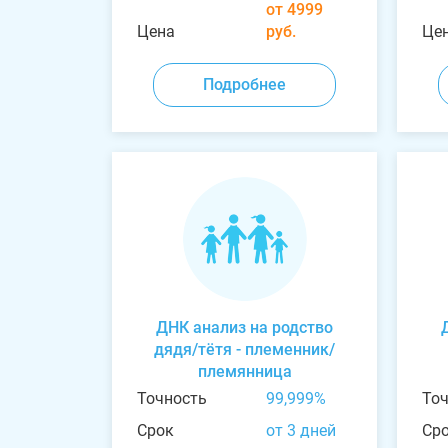
от 4999
Цена
руб.
Це
Подробнее
ДНК анализ на родство
дядя/тётя - племенник/
племянница
Точность
99,999%
То
Срок
от 3 дней
Ср