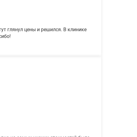
ут глянул цены и решился. В клинике
сибо!