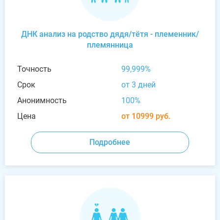
ДНК анализ на родство дядя/тётя - племенник/
племянница
Точность
99,999%
Срок
от 3 дней
Анонимность
100%
Цена
от 10999 руб.
Подробнее