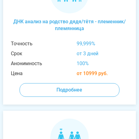
ДНК анализ на родство дядя/тётя - племенник/
племянница
Точность
99,999%
Срок
от 3 дней
Анонимность
100%
Цена
от 10999 руб.
Подробнее