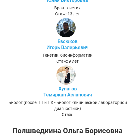
Юлия Викторовна
Врач-генетик
Стаж: 13 лет
Евсюков
Игорь Валерьевич
Генетик, биоинформатик
Стаж: 9 лет
Хунагов
Темиркан Асланович
Биолог (после ПП и ПК - Биолог клинической лабораторной
диагностики)
Стаж:
Полшведкина Ольга Борисовна