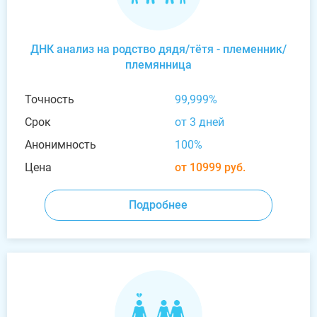
ДНК анализ на родство дядя/тётя - племенник/
племянница
Точность
99,999%
Срок
от 3 дней
Анонимность
100%
Цена
от 10999 руб.
Подробнее