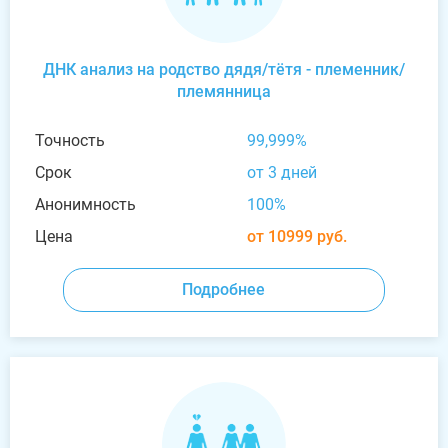
ДНК анализ на родство дядя/тётя - племенник/
племянница
Точность
99,999%
Срок
от 3 дней
Анонимность
100%
Цена
от 10999 руб.
Подробнее