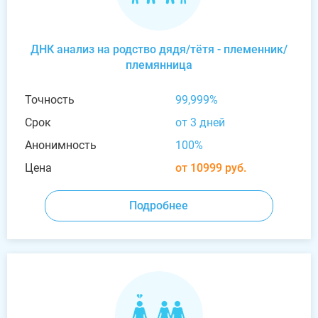
ДНК анализ на родство дядя/тётя - племенник/
племянница
Точность
99,999%
Срок
от 3 дней
Анонимность
100%
Цена
от 10999 руб.
Подробнее