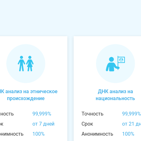
К анализ на этническое
ДНК анализ на
происхождение
национальность
чность
99,999%
Точность
99,999%
ок
от 7 дней
Срок
от 21 д
онимность
100%
Анонимность
100%