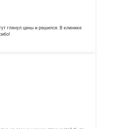
ут глянул цены и решился. В клинике
сибо!