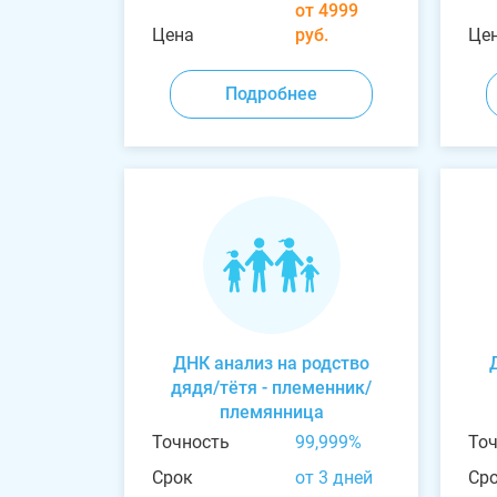
от 4999
Цена
руб.
Це
Подробнее
ДНК анализ на родство
дядя/тётя - племенник/
племянница
Точность
99,999%
То
Срок
от 3 дней
Ср