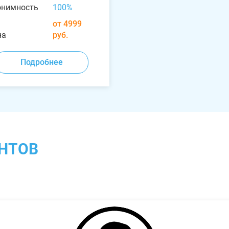
онимность
100%
от 4999
на
руб.
Подробнее
НТОВ