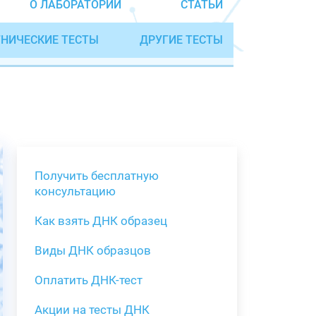
О ЛАБОРАТОРИИ
СТАТЬИ
НИЧЕСКИЕ ТЕСТЫ
ДРУГИЕ ТЕСТЫ
Получить бесплатную
консультацию
Как взять ДНК образец
Получить бе
Виды ДНК образцов
Как взять о
Виды нестан
(инструкция)
для анализа
Оплатить ДНК-тест
Забор крови
Акции на тесты ДНК
тестов