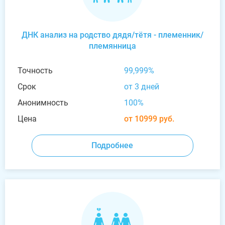
ДНК анализ на родство дядя/тётя - племенник/
племянница
Точность
99,999%
Срок
от 3 дней
Анонимность
100%
Цена
от 10999 руб.
Подробнее