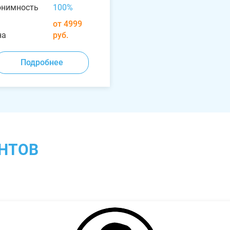
онимность
100%
от 4999
на
руб.
Подробнее
НТОВ