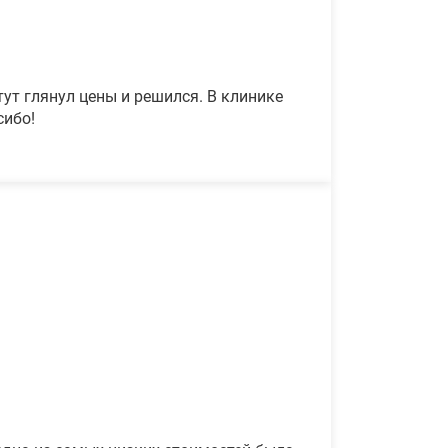
ут глянул цены и решился. В клинике
сибо!