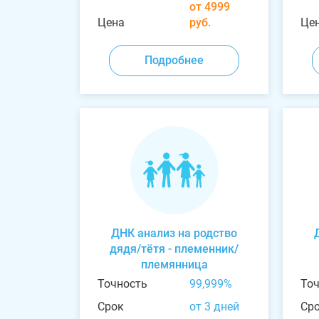
от 4999
Цена
руб.
Це
Подробнее
ДНК анализ на родство
дядя/тётя - племенник/
племянница
Точность
99,999%
То
Срок
от 3 дней
Ср