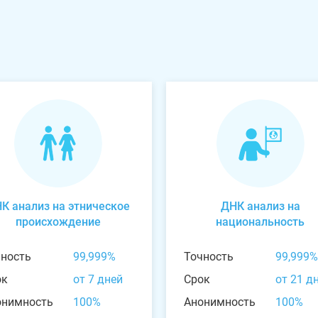
К анализ на этническое
ДНК анализ на
происхождение
национальность
чность
99,999%
Точность
99,999%
ок
от 7 дней
Срок
от 21 д
онимность
100%
Анонимность
100%