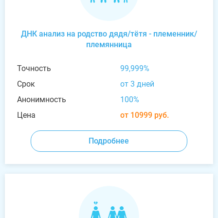
ДНК анализ на родство дядя/тётя - племенник/
племянница
Точность
99,999%
Срок
от 3 дней
Анонимность
100%
Цена
от 10999 руб.
Подробнее