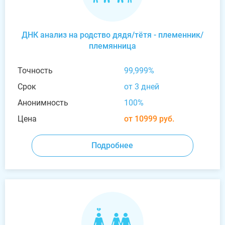
ДНК анализ на родство дядя/тётя - племенник/
племянница
Точность
99,999%
Срок
от 3 дней
Анонимность
100%
Цена
от 10999 руб.
Подробнее