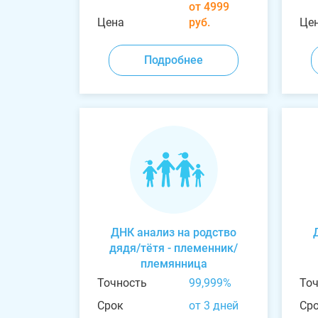
от 4999
Цена
руб.
Це
Подробнее
ДНК анализ на родство
дядя/тётя - племенник/
племянница
Точность
99,999%
То
Срок
от 3 дней
Ср