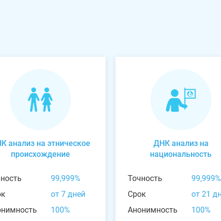
К анализ на этническое
ДНК анализ на
происхождение
национальность
чность
99,999%
Точность
99,999%
ок
от 7 дней
Срок
от 21 д
онимность
100%
Анонимность
100%