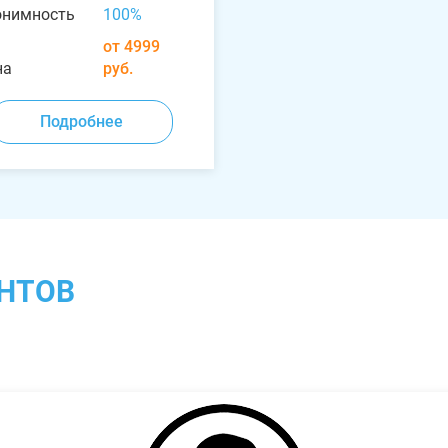
онимность
100%
от 4999
на
руб.
Подробнее
НТОВ