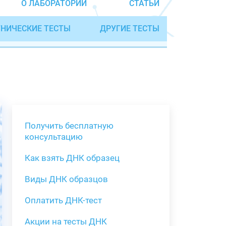
О ЛАБОРАТОРИИ
СТАТЬИ
НИЧЕСКИЕ ТЕСТЫ
ДРУГИЕ ТЕСТЫ
Получить бесплатную
консультацию
Как взять ДНК образец
Получить бе
Виды ДНК образцов
Как взять о
Виды нестан
(инструкция)
для анализа
Оплатить ДНК-тест
Забор крови
Акции на тесты ДНК
тестов