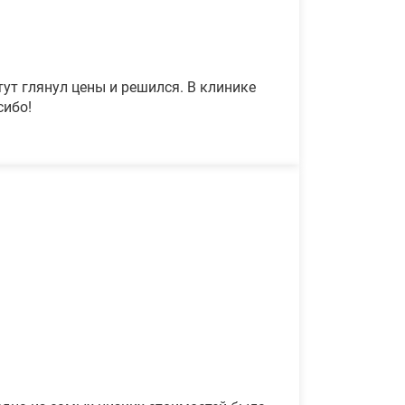
ут глянул цены и решился. В клинике
сибо!