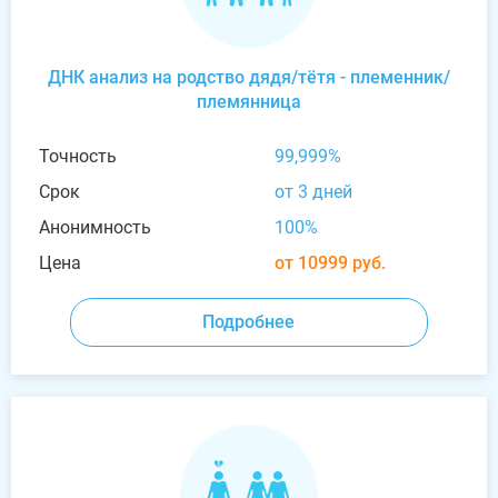
ДНК анализ на родство дядя/тётя - племенник/
племянница
Точность
99,999%
Срок
от 3 дней
Анонимность
100%
Цена
от 10999 руб.
Подробнее