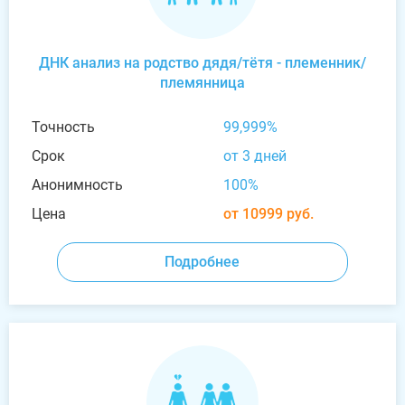
ДНК анализ на родство дядя/тётя - племенник/
племянница
Точность
99,999%
Срок
от 3 дней
Анонимность
100%
Цена
от 10999 руб.
Подробнее