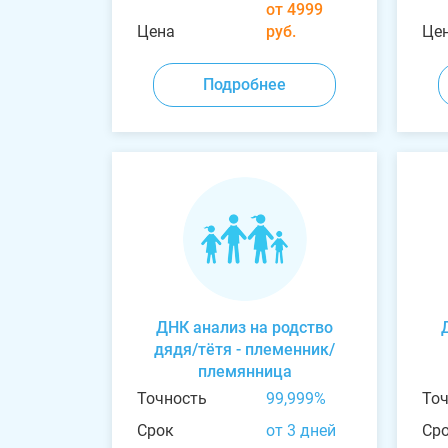
от 4999
Цена
руб.
Це
Подробнее
ДНК анализ на родство
дядя/тётя - племенник/
племянница
Точность
99,999%
То
Срок
от 3 дней
Ср