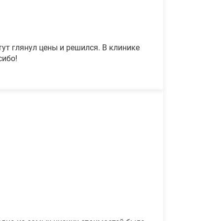
ут глянул цены и решился. В клинике
сибо!