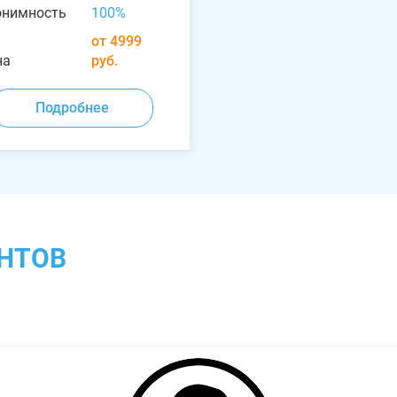
онимность
100%
от 4999
на
руб.
Подробнее
НТОВ