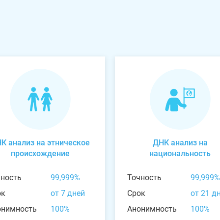
К анализ на этническое
ДНК анализ на
происхождение
национальность
чность
99,999%
Точность
99,999%
ок
от 7 дней
Срок
от 21 д
онимность
100%
Анонимность
100%