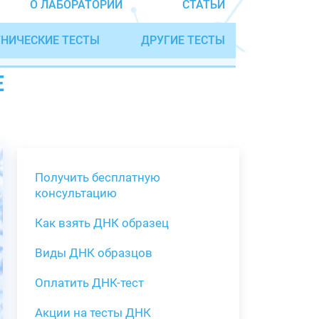
О ЛАБОРАТОРИИ
СТАТЬИ
НИЧЕСКИЕ ТЕСТЫ
ДРУГИЕ ТЕСТЫ
Е
Получить бесплатную
консультацию
Как взять ДНК образец
Получить бе
Виды ДНК образцов
Как взять о
Виды нестан
(инструкция)
для анализа
Оплатить ДНК-тест
Забор крови
Акции на тесты ДНК
тестов