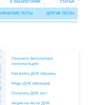
О ЛАБОРАТОРИИ
СТАТЬИ
НИЧЕСКИЕ ТЕСТЫ
ДРУГИЕ ТЕСТЫ
Получить бесплатную
консультацию
Как взять ДНК образец
Получить бе
Виды ДНК образцов
Как взять о
Виды нестан
(инструкция)
для анализа
Оплатить ДНК-тест
Забор крови
Акции на тесты ДНК
тестов