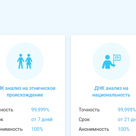
К анализ на этническое
ДНК анализ на
происхождение
национальность
чность
99,999%
Точность
99,999%
ок
от 7 дней
Срок
от 21 д
онимность
100%
Анонимность
100%