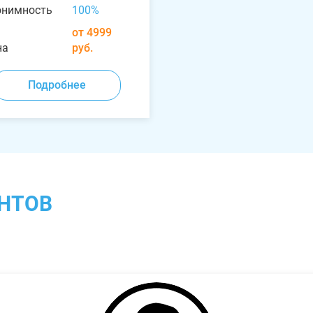
онимность
100%
от 4999
на
руб.
Подробнее
НТОВ