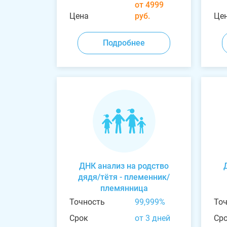
от 4999
Цена
руб.
Це
Подробнее
ДНК анализ на родство
дядя/тётя - племенник/
племянница
Точность
99,999%
То
Срок
от 3 дней
Ср