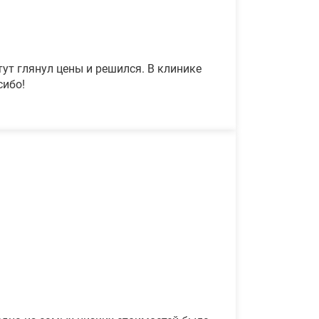
ут глянул цены и решился. В клинике
сибо!