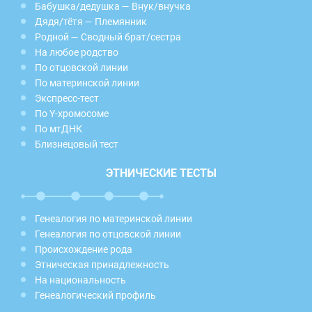
Бабушка/дедушка — Внук/внучка
Дядя/тётя — Племянник
Родной — Сводный брат/сестра
На любое родство
По отцовской линии
По материнской линии
Экспресс-тест
По Y-хромосоме
По мтДНК
Близнецовый тест
ЭТНИЧЕСКИЕ ТЕСТЫ
Генеалогия по материнской линии
Генеалогия по отцовской линии
Происхождение рода
Этническая принадлежность
На национальность
Генеалогический профиль