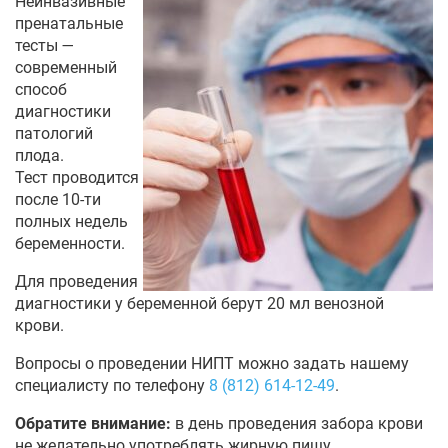
Неинвазивные
пренатальные
тесты —
современный
способ
диагностики
патологий
плода.
Тест проводится
после 10-ти
полных недель
беременности.
Для проведения
диагностики у беременной берут 20 мл венозной
крови.
Вопросы о проведении НИПТ можно задать нашему
специалисту по телефону
8 (812) 614-12-49
.
Обратите внимание:
в день проведения забора крови
не желательно употреблять жирную пищу.