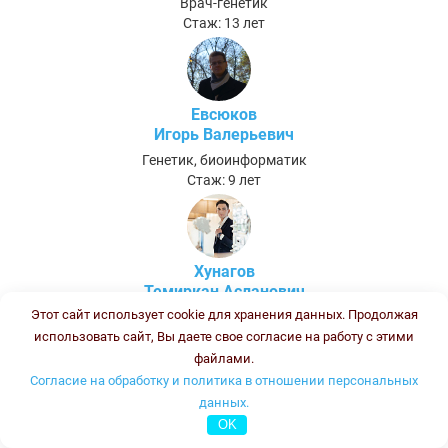
Врач-генетик
Стаж: 13 лет
Евсюков
Игорь Валерьевич
Генетик, биоинформатик
Стаж: 9 лет
Хунагов
Темиркан Асланович
Этот сайт использует cookie для хранения данных. Продолжая
Биолог (после ПП и ПК - Биолог клинической лабораторной
диагностики)
использовать сайт, Вы даете свое согласие на работу с этими
Стаж:
файлами.
Согласие на обработку и политика в отношении персональных
данных.
Полшведкина Ольга Борисовна
OK