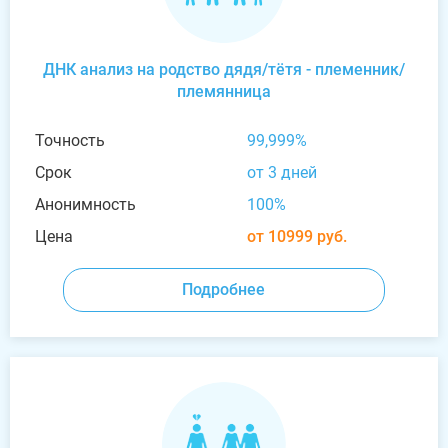
ДНК анализ на родство дядя/тётя - племенник/
племянница
Точность
99,999%
Срок
от 3 дней
Анонимность
100%
Цена
от 10999 руб.
Подробнее