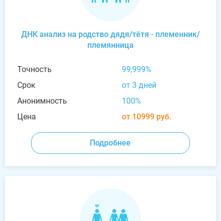
ДНК анализ на родство дядя/тётя - племенник/
племянница
Точность
99,999%
Срок
от 3 дней
Анонимность
100%
Цена
от 10999 руб.
Подробнее