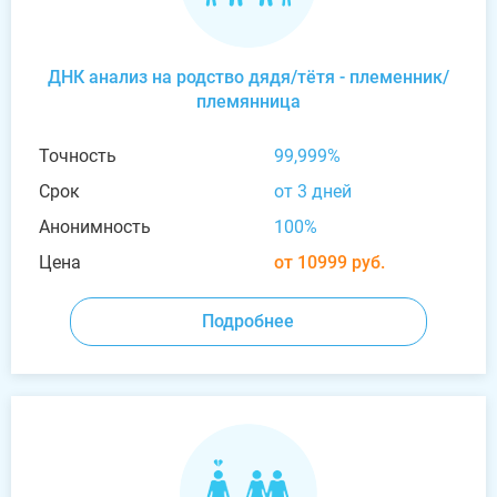
ДНК анализ на родство дядя/тётя - племенник/
племянница
Точность
99,999%
Срок
от 3 дней
Анонимность
100%
Цена
от 10999 руб.
Подробнее