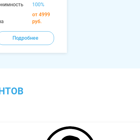
онимность
100%
от 4999
на
руб.
Подробнее
НТОВ