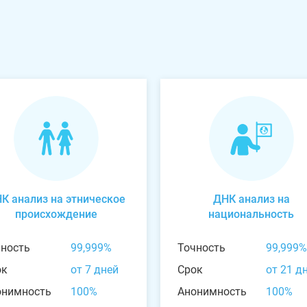
К анализ на этническое
ДНК анализ на
происхождение
национальность
чность
99,999%
Точность
99,999%
ок
от 7 дней
Срок
от 21 д
онимность
100%
Анонимность
100%