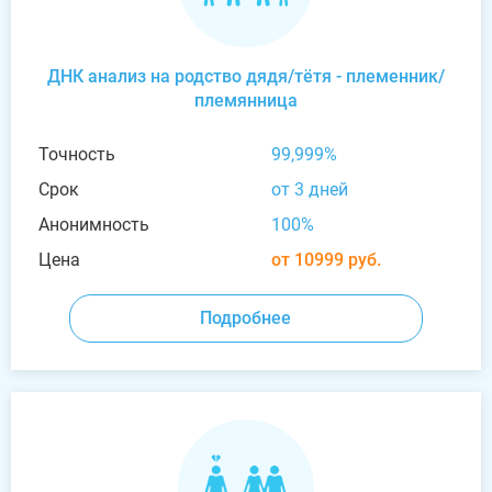
ДНК анализ на родство дядя/тётя - племенник/
племянница
Точность
99,999%
Срок
от 3 дней
Анонимность
100%
Цена
от 10999 руб.
Подробнее