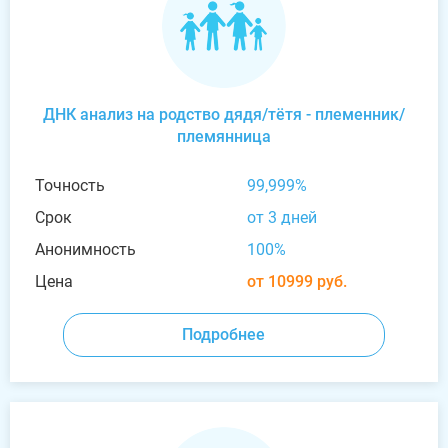
ДНК анализ на родство дядя/тётя - племенник/
племянница
Точность
99,999%
Срок
от 3 дней
Анонимность
100%
Цена
от 10999 руб.
Подробнее