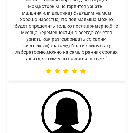
мам,которым не терпится узнать -
мальчик,или девочка) Будущим мамам
хорошо известно,что пол малыша можно
будет определить только после,примерно,5-го
месяца беременности)но всегда хочется
узнать,как разговаривать со своим
животиком)поэтому,обратившись в эту
лабораторию,можно на самых ранних сроках
узнать,кто именно появится на свет)