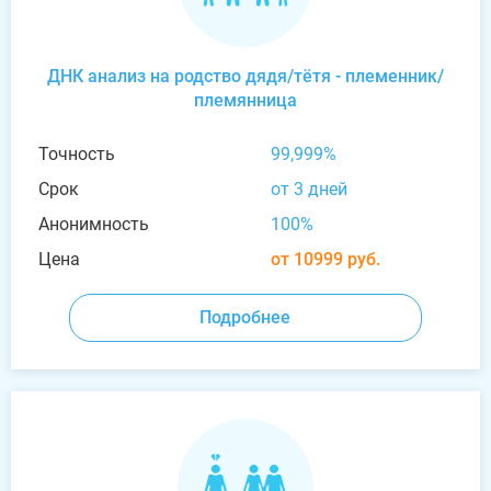
ДНК анализ на родство дядя/тётя - племенник/
племянница
Точность
99,999%
Срок
от 3 дней
Анонимность
100%
Цена
от 10999 руб.
Подробнее