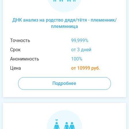
ДНК анализ на родство дядя/тётя - племенник/
племянница
Точность
99,999%
Срок
от 3 дней
Анонимность
100%
Цена
от 10999 руб.
Подробнее